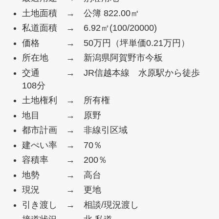
土地面積 → 公簿 822.00㎡
私道面積 → 6.92㎡(100/20000)
価格 → 50万円（坪単価0.21万円）
所在地 → 新潟県阿賀野市今板
交通 → JR信越本線 水原駅から徒歩
108分
土地権利 → 所有権
地目 → 原野
都市計画 → 非線引区域
建ぺい率 → 70％
容積率 → 200％
地勢 → 高台
現況 → 更地
引き渡し → 相談/現況渡し