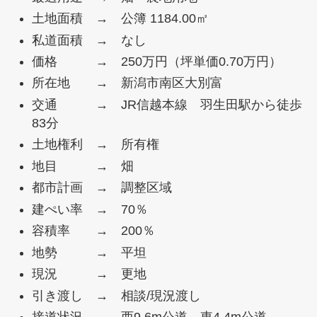
土地面積 → 公簿 1184.00㎡
私道面積 → なし
価格 → 250万円（坪単価0.70万円）
所在地 → 新潟市南区大別富
交通 → JR信越本線 羽生田駅から徒歩
83分
土地権利 → 所有権
地目 → 畑
都市計画 → 調整区域
建ぺい率 → 70％
容積率 → 200％
地勢 → 平坦
現況 → 更地
引き渡し → 相談/現況渡し