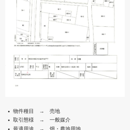
物件種目 → 売地
取引態様 → 一般媒介
最適用途 → 畑・農地用地